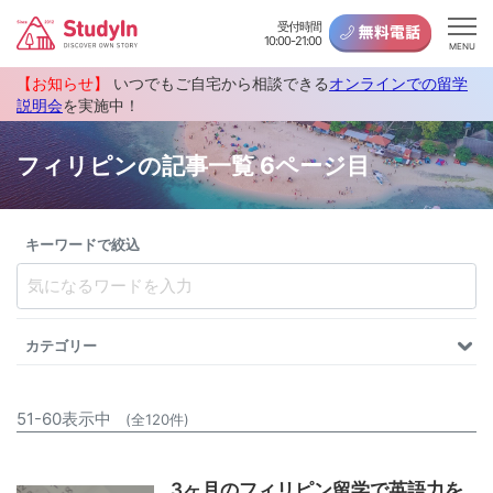
受付時間
10:00-21:00
MENU
【お知らせ】
いつでもご自宅から相談できる
オンラインでの留学
説明会
を実施中！
フィリピンの記事一覧 6ページ目
キーワードで絞込
カテゴリー
51-60表示中
(全120件)
3ヶ月のフィリピン留学で英語力を