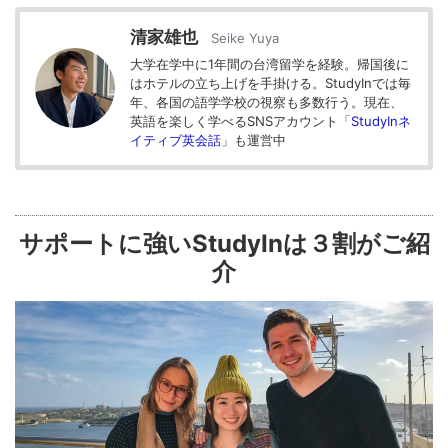
清家雄也
Seike Yuya
大学在学中に1年間の台湾留学を経験。帰国後に
はホテルの立ち上げを手掛ける。StudyInでは毎
年、各国の語学学校の視察も多数行う。現在、
英語を楽しく学べるSNSアカウント「
StudyInネ
イティブ英会話
」も運営中
サポートに強いStudyInは３割がご紹
介