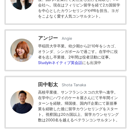
会社へ。現在はフィリピン留学を経て2カ国留学
を中心としたカウンセリングやPRを担当。ヨガ
をこよなく愛す人気コンサルタント。
アンジー
Angie
早稲田大学卒業。幼少期から計10年をシカゴ、
オランダ、シンガポールで過ごす。在学中に役
者を志し卒業後、2年間は役者活動に従事。
StudyInネイティブ英会話
にも出演中
田中彰太
Shota Tanaka
高校卒業後、サンフランシスコの大学へ進学。
在学中にハワイのケーキ屋さんにて半年間イン
ターンを経験。帰国後、国内IT企業にて新規事
業を経験した後に留学カウンセリングをスター
ト。視察国は20カ国以上、留学カウンセリング
数は2000名を越えるベテランコンサルタント。