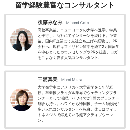
留学経験豊富なコンサルタント
後藤みなみ
Minami Goto
高校卒業後、ニューヨークの大学へ進学。学業
と平行し、商社にてインターンを続ける。卒業
後、国内IT企業にて支社立ち上げを経験し、PR
会社へ。現在はフィリピン留学を経て2カ国留学
を中心としたカウンセリングやPRを担当。ヨガ
をこよなく愛す人気コンサルタント。
三浦真美
Mami Miura
大学在学中にアメリカへ大学留学を１年間経
験。卒業後ブライダル業界でウェディングプラ
ンナーとして活躍。ハワイで2年間のプランナー
経験も持つ。ハワイから帰国後、チーム1紹介が
多い人気コンサルタントへ転身。休日はフィッ
トネスジムで鍛えている超アクティブウーマ
ン。