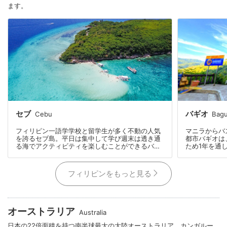
ます。
セブ
バギオ
Cebu
Bagu
フィリピン一語学学校と留学生が多く不動の人気
マニラからバ
を誇るセブ島。平日は集中して学び週末は透き通
都市バギオは、
る海でアクティビティを楽しむことができるバラ
ため1年を通
ンスのとれた留学地です。
す。
フィリピンをもっと見る
オーストラリア
Australia
日本の22倍面積を持つ南半球最大の大陸オーストラリア。カンガルー