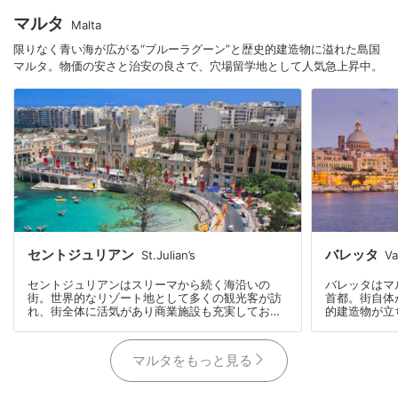
帯もあり、こ
自然が残り、大自然を楽しむことができるのもオ
の最大の魅力
アフ島の良いところ。
マルタ
Malta
限りなく青い海が広がる“ブルーラグーン”と歴史的建造物に溢れた島国
マルタ。物価の安さと治安の良さで、穴場留学地として人気急上昇中。
セントジュリアン
バレッタ
St.Julian’s
Va
セントジュリアンはスリーマから続く海沿いの
バレッタはマ
街。世界的なリゾート地として多くの観光客が訪
首都。街自体
れ、街全体に活気があり商業施設も充実しており
的建造物が立
ます。留学先としては、レストランやショップ、
うバルコニー
スーパーなど、生活に大変便利な場所です。
り取っても絵
ムスリップし
マルタをもっと見る