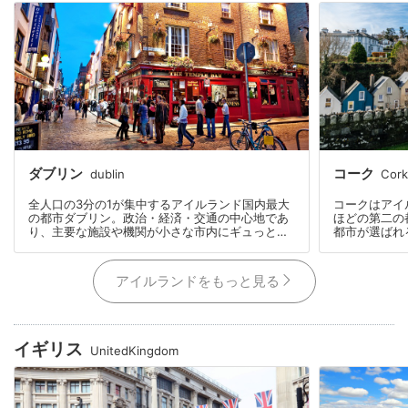
ダブリン
コーク
dublin
Cork
全人口の3分の1が集中するアイルランド国内最大
コークはアイ
の都市ダブリン。政治・経済・交通の中心地であ
ほどの第二の
り、主要な施設や機関が小さな市内にギュっと詰
都市が選ばれ
まっています。中心地だけではなく、少し郊外に
があり、中心
行けば広大な森や草原が広がり、自然豊かな風景
美しい自然が
が溢れ、都市部と大自然が融合するバランスの取
アイルランドをもっと見る
れた街です。
イギリス
UnitedKingdom