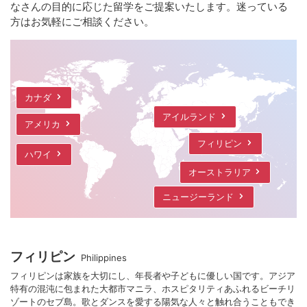
なさんの目的に応じた留学をご提案いたします。迷っている
方はお気軽にご相談ください。
カナダ
マルタ
アイルランド
アメリカ
フィリピン
ハワイ
オーストラリア
ニュージーランド
フィリピン
Philippines
フィリピンは家族を大切にし、年長者や子どもに優しい国です。アジア
特有の混沌に包まれた大都市マニラ、ホスピタリティあふれるビーチリ
ゾートのセブ島。歌とダンスを愛する陽気な人々と触れ合うこともでき