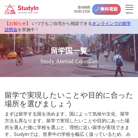
受付時間
10:00-21:00
MENU
【お知らせ】
いつでもご自宅から相談できる
オンラインでの留学
説明会
を実施中！
留学国一覧
Study Abroad Countries
留学で実現したいことや目的に合った
場所を選びましょう
まずは留学する国を決めます。国によって気候や文化、留学
方法も異なります。留学で実現したいことや目的にあった場
所を選んだ後に学校を選ぶと、理想に近い留学が実現できま
す。SudyInでは、世界中の学校を幅広く扱っているため、み