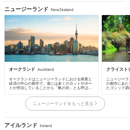
ニュージーランド
NewZealand
オークランド
クライスト
Auckland
オークランドはニュージーランドにおける商業と
ニュージーラ
経済の中心の都市で、港には多くのヨットやボー
の都市にあた
トが停泊していることから「帆の街」とも呼ばれ
たゴシック調
ています。
とから「ガー
風景が楽しめ
ニュージーランドをもっと見る
アイルランド
Ireland