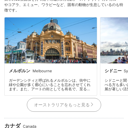
やコアラ、エミュー、ワラビーなど、固有の動物が生息しているのも特
徴です。
メルボルン
シドニー
Melbourne
S
ガーデンシティと呼ばれるメルボルンは、街中に
シドニーと聞
緑や公園が多く都心にいることを忘れさせてくれ
べる方も多い
ます。また、アートの街としても有名で、至る所
展が著しい活
に点在するグラフィティ(壁画)が街歩きを楽しま
民が多く働い
せてくれます。
つ人々と生活
ろです。
オーストラリアをもっと見る
カナダ
Canada