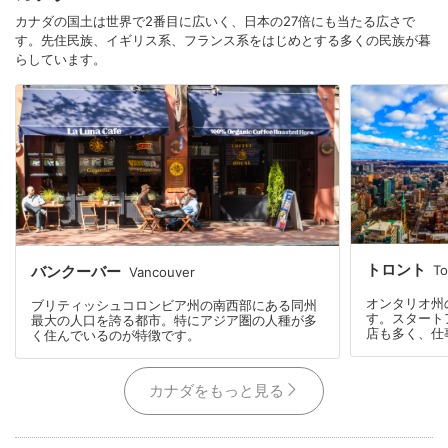
カナダの国土は世界で2番目に広いく、日本の27倍にも当たる広さで
す。先住民族、イギリス系、フランス系をはじめとする多くの民族が暮
らしています。
トロント
To
バンクーバー
Vancouver
オンタリオ州
ブリティッシュコロンビア州の南西部にある同州
す。スタート
最大の人口を誇る都市。特にアジア圏の人種が多
店も多く、仕
く住んでいるのが特徴です。
カナダをもっと見る