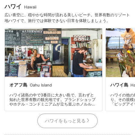
かりやすい構造です。
ハワイ
Hawaii
広い青空に、穏やかな時間が流れる美しいビーチ。世界有数のリゾート
地ハワイで、旅行では体験できない日常を体験しましょう。
ハワイ島
オアフ島
Ha
Oahu Island
ハワイの他の
ハワイ諸島の中で3番目に大きい島で、言わずと
り、その規模
知れた世界有数の観光地です。ブランドショップ
「ビッグアイ
やホテル・コンドミニアムが立ち並ぶホノルル、
年前にできた
冬季に国際大会も行われるほど有名なサーフスポ
活火山により
ットのノースショア、全米No.1に選ばれたことが
にある13の気
あるカイルアビーチやラニカイビーチがあるウイ
ハワイをもっと見る
が存在します
ンドワードなどエリア毎に様々な特徴がありま
すが、冬にマ
す。日本人だけでなく世界中の観光客も目立つワ
験でき、東側
イキキエリアは日本でも有名ですが、手つかずの