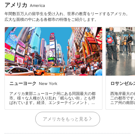
アメリカ
America
年間数百万人の留学生を受け入れ、世界の教育をリードするアメリカ。
広大な面積の中にある各都市の特徴をご紹介します。
ニューヨーク
ロサンゼル
New York
アメリカ東部ニューヨーク州にある同国最大の都
西海岸最大の
市。様々な人種が入り乱れ「眠らない街」とも呼
二の都市です
ばれています。経済、エンターテインメント、
ニア州の南部
食、ファッションなど激動の中で常に最先端を生
もありますが
み出し、一度は訪れてみたい場所として毎年観光
ることができ
客数を伸ばしています。5つの行政区からなるニ
り、多くの文
アメリカをもっと見る
ューヨークの中でも中心地であるマンハッタン
す。ハリウッ
は、南北に走るAvenueと東西に走るStreetが交
レブなどが多
わり京都の碁盤目状のようになっています。その
ため、ニューヨークが初めの留学生でも非常にわ