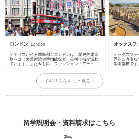
ロンドン
オックスフ
London
イギリスが誇る国際都市ロンドンは、歴史的建造
オックスフォ
物をはじめ美術館や博物館など、芸術で街が溢れ
界的に有名な
ています。また今も尚、ファッション・アート・
学園都市です
音楽など様々なエンターテイメントを生み出し、
としても有名
世界中に新しい価値を発信している都市としても
ち、27人が
有名です。
生が集まる街
イギリスをもっと見る
留学説明会・資料請求はこちら