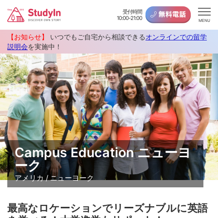
受付時間
10:00-21:00
MENU
【お知らせ】
いつでもご自宅から相談できる
オンラインでの留学
説明会
を実施中！
Campus Education ニューヨ
ーク
アメリカ / ニューヨーク
最高なロケーションでリーズナブルに英語