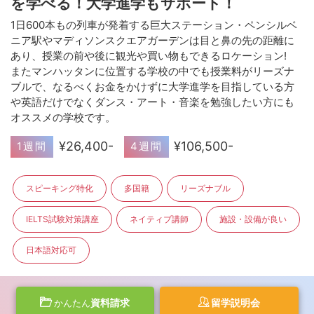
を学べる！大学進学もサポート！
1日600本もの列車が発着する巨大ステーション・ペンシルベ
ニア駅やマディソンスクエアガーデンは目と鼻の先の距離に
あり、授業の前や後に観光や買い物もできるロケーション!
またマンハッタンに位置する学校の中でも授業料がリーズナ
ブルで、なるべくお金をかけずに大学進学を目指している方
や英語だけでなくダンス・アート・音楽を勉強したい方にも
オススメの学校です。
¥26,400-
¥106,500-
1週間
4週間
スピーキング特化
多国籍
リーズナブル
IELTS試験対策講座
ネイティブ講師
施設・設備が良い
日本語対応可
資料請求
留学説明会
かんたん