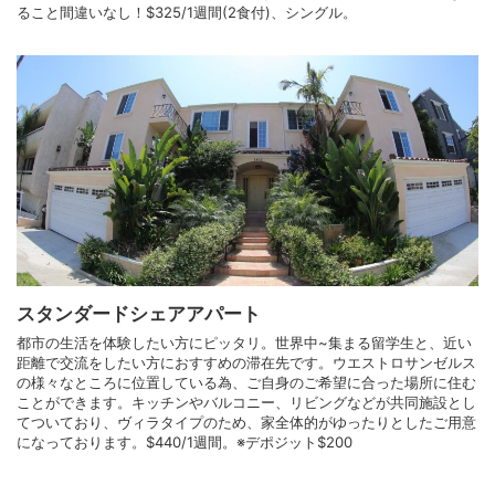
ること間違いなし！$325/1週間(2食付)、シングル。
スタンダードシェアアパート
都市の生活を体験したい方にピッタリ。世界中~集まる留学生と、近い
距離で交流をしたい方におすすめの滞在先です。ウエストロサンゼルス
の様々なところに位置している為、ご自身のご希望に合った場所に住む
ことができます。キッチンやバルコニー、リビングなどが共同施設とし
てついており、ヴィラタイプのため、家全体的がゆったりとしたご用意
になっております。$440/1週間。※デポジット$200