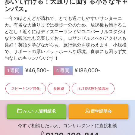
歩いて行ける！大通りに面する小さなキャ
ンパス。
一年のほとんどが晴れで、とても過ごしやすいサンタモニ
カ。有名な大通りまでは徒歩一分のため、放課後も飽きるこ
となし！近くにはディズニーランドやユニバーサルスタジオ
などの観光地も充実しており、ロサンゼルスへのアクセスも
良好！英語を学びながらも、旅行気分を味わえます。小規模
で、サポートの厚いアットホームな環境。食事にも困らず文
句なしのキャンパスです！
¥46,500-
¥186,000-
1週間
4週間
スピーキング特化
多国籍
IELTS試験対策講座
資料請求
留学説明会
かんたん
今すぐ相談したい人、コンサルタントに直接相談