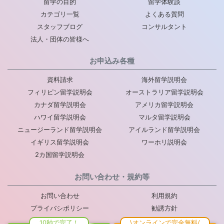
留学の目的
留学体験談
カテゴリ一覧
よくある質問
スタッフブログ
コンサルタント
法人・団体の皆様へ
お申込み各種
資料請求
海外留学説明会
フィリピン留学説明会
オーストラリア留学説明会
カナダ留学説明会
アメリカ留学説明会
ハワイ留学説明会
マルタ留学説明会
ニュージーランド留学説明会
アイルランド留学説明会
イギリス留学説明会
ワーホリ説明会
2カ国留学説明会
お問い合わせ・規約等
お問い合わせ
利用規約
プライバシポリシー
勧誘方針
推奨販売方針
会社概要
10秒で完了！
\オンラインで完全無料/