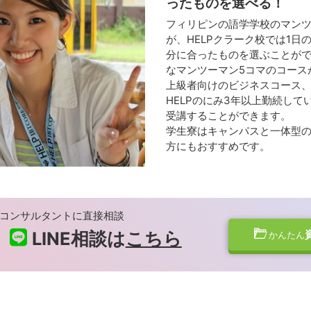
ったものを選べる！
フィリピンの語学学校のマンツ
が、HELPクラーク校では1日
分に合ったものを選ぶことが
なマンツーマン5コマのコース
上級者向けのビジネスコース
HELPのにみ3年以上勤続し
受講することができます。
学生寮はキャンパスと一体型の
方にもおすすめです。
コンサルタントに直接相談
LINE相談は
こちら
かんたん