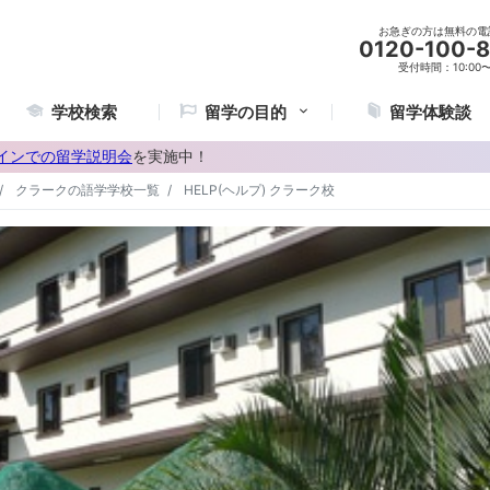
お急ぎの方は無料の電
0120-100-
受付時間：10:00〜2
学校検索
留学の目的
留学体験談
インでの留学説明会
を実施中！
クラークの語学学校一覧
HELP(ヘルプ) クラーク校