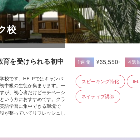
ーク校
教育を受けられる初中
¥65,550-
1週間
4週
学校です。HELPではキャンパ
スピーキング特化
I
初中級の生徒が集まります。一
すが、初心者だけどモチベーシ
ネイティブ講師
という方におすすめです。クラ
英語学習に集中できる環境で
設が整っていてリフレッシュし