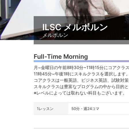
ILSC メルボルン
メルボルン
Full-Time Morning
月~金曜日の午前8時30分~11時15分にコアクラ
11時45分~午後1時にスキルク
コアクラスは一般英語、ビジネス英語、試験対策
スキルクラスは豊富なプログラムの中から目的
※レベルによっては取れない科目もございます。
1レッスン
50分・週24コマ