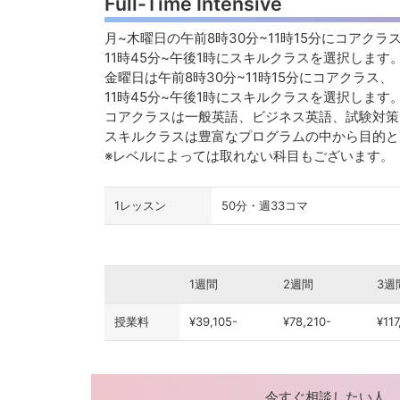
Full-Time Intensive
月~木曜日の午前8時30分~11時15分にコアクラ
11時45分~午後1時にスキルクラスを選択します
金曜日は午前8時30分~11時15分にコアクラス、
11時45分~午後1時にスキルクラスを選択します
コアクラスは一般英語、ビジネス英語、試験対策
スキルクラスは豊富なプログラムの中から目的
※レベルによっては取れない科目もございます。
1レッスン
50分・週33コマ
1週間
2週間
3週
授業料
¥39,105-
¥78,210-
¥117
今すぐ相談したい人、