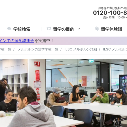
お急ぎの方は無料の電
0120-100-
受付時間：10:00〜2
学校検索
留学の目的
留学体験談
インでの留学説明会
を実施中！
学校一覧
メルボルンの語学学校一覧
ILSC メルボルン詳細
ILSC メルボ