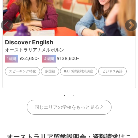
Discover English
オーストラリア / メルボルン
¥34,650-
¥138,600-
1週間
4週間
スピーキング特化
多国籍
IELTS試験対策講座
ビジネス英語
同じエリアの学校をもっと見る
オーストラリア留学説明会・資料請求はこ