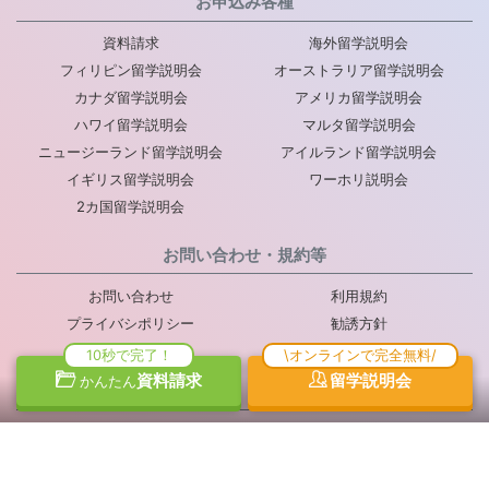
お申込み各種
資料請求
海外留学説明会
フィリピン留学説明会
オーストラリア留学説明会
カナダ留学説明会
アメリカ留学説明会
ハワイ留学説明会
マルタ留学説明会
ニュージーランド留学説明会
アイルランド留学説明会
イギリス留学説明会
ワーホリ説明会
2カ国留学説明会
お問い合わせ・規約等
お問い合わせ
利用規約
プライバシポリシー
勧誘方針
推奨販売方針
会社概要
10秒で完了！
\オンラインで完全無料/
採用情報
メディア掲載実績
資料請求
留学説明会
かんたん
© 2012 BLUED Co., Ltd. All Rights Reserved