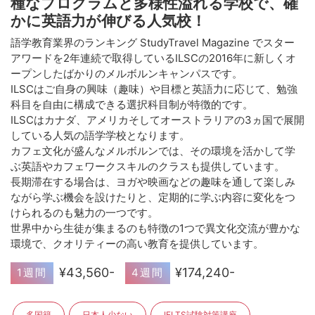
種なプログラムと多様性溢れる学校で、確
かに英語力が伸びる人気校！
語学教育業界のランキング StudyTravel Magazine でスター
アワードを2年連続で取得しているILSCの2016年に新しくオ
ープンしたばかりのメルボルンキャンパスです。
ILSCはご自身の興味（趣味）や目標と英語力に応じて、勉強
科目を自由に構成できる選択科目制が特徴的です。
ILSCはカナダ、アメリカそしてオーストラリアの3ヵ国で展開
している人気の語学学校となります。
カフェ文化が盛んなメルボルンでは、その環境を活かして学
ぶ英語やカフェワークスキルのクラスも提供しています。
長期滞在する場合は、ヨガや映画などの趣味を通して楽しみ
ながら学ぶ機会を設けたりと、定期的に学ぶ内容に変化をつ
けられるのも魅力の一つです。
世界中から生徒が集まるのも特徴の1つで異文化交流が豊かな
環境で、クオリティーの高い教育を提供しています。
¥43,560-
¥174,240-
1週間
4週間
多国籍
日本人少ない
IELTS試験対策講座