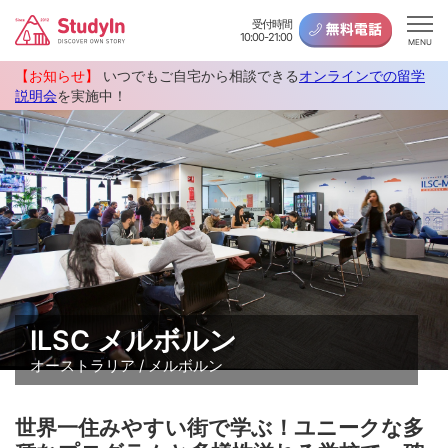
受付時間
10:00-21:00
MENU
【お知らせ】
いつでもご自宅から相談できる
オンラインでの留学
説明会
を実施中！
ILSC メルボルン
オーストラリア / メルボルン
世界一住みやすい街で学ぶ！ユニークな多