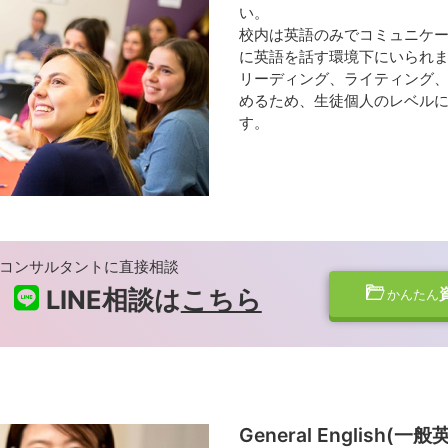
い。
校内は英語のみでコミュニケ
に英語を話す環境下にいられ
リーディング、ライティング、
めるため、生徒個人のレベル
す。
コンサルタントに直接相談
LINE相談は
こちら
かんたん
General English(