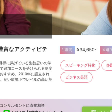
豊富なアクティビテ
¥34,650-
1週間
4週
校の第一の目標に掲げている生徒思いの学
スピーキング特化
多
で追加コースを受けられる制度
すすめ。2010年に設立され
ビジネス英語
、良い環境下でレベルの高い英
コンサルタントに直接相談