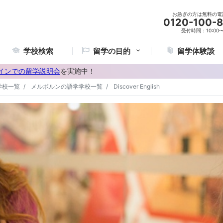
お急ぎの方は無料の電
0120-100-
受付時間：10:00〜2
学校検索
留学の目的
留学体験談
インでの留学説明会
を実施中！
学校一覧
メルボルンの語学学校一覧
Discover English