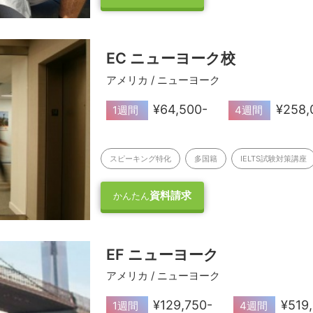
EC ニューヨーク校
アメリカ / ニューヨーク
¥64,500-
¥258,
1週間
4週間
スピーキング特化
多国籍
IELTS試験対策講座
資料請求
かんたん
EF ニューヨーク
アメリカ / ニューヨーク
¥129,750-
¥519
1週間
4週間