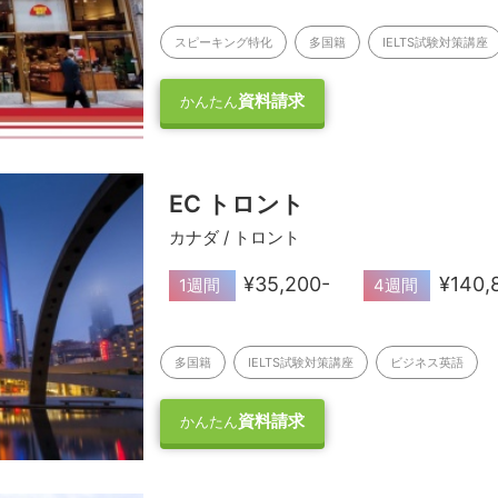
スピーキング特化
多国籍
IELTS試験対策講座
資料請求
かんたん
EC トロント
カナダ / トロント
¥35,200-
¥140,
1週間
4週間
多国籍
IELTS試験対策講座
ビジネス英語
資料請求
かんたん