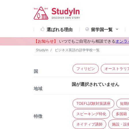
選ばれる理由
留学国一覧
【お知らせ】
いつでもご自宅から相談できる
オンラ
StudyIn
ビジネス英語の語学学校一覧
フィリピン
オーストラリ
国
国が選択されていません
地域
TOEFL試験対策講座
短期
スピーキング特化
多国籍
特徴
ネイティブ講師
施設・設