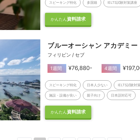
スピーキング特化
多国籍
IELTS試験対策講座
資料請求
かんたん
ブルーオーシャン アカデミー
フィリピン / セブ
¥76,880-
¥197,0
1週間
4週間
スピーキング特化
日本人少ない
IELTS試験対
施設・設備が良い
親子向け
日本語対応可
資料請求
かんたん