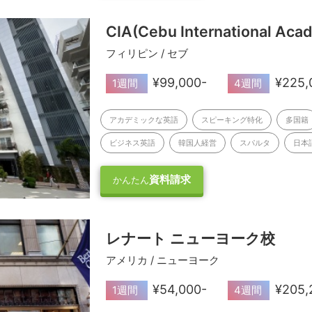
CIA(Cebu International Aca
フィリピン / セブ
¥99,000-
¥225,
1週間
4週間
アカデミックな英語
スピーキング特化
多国籍
ビジネス英語
韓国人経営
スパルタ
日本
資料請求
かんたん
レナート ニューヨーク校
アメリカ / ニューヨーク
¥54,000-
¥205,
1週間
4週間