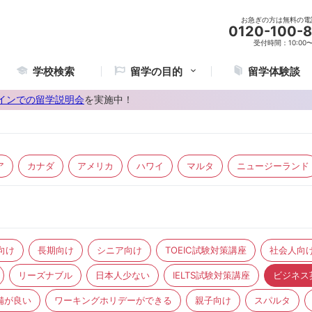
お急ぎの方は無料の電
0120-100-
受付時間：10:00〜2
学校検索
留学の目的
留学体験談
インでの留学説明会
を実施中！
ア
カナダ
アメリカ
ハワイ
マルタ
ニュージーランド
向け
長期向け
シニア向け
TOEIC試験対策講座
社会人向
リーズナブル
日本人少ない
IELTS試験対策講座
ビジネス
備が良い
ワーキングホリデーができる
親子向け
スパルタ