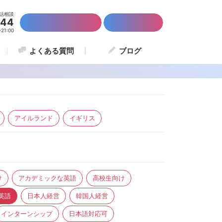
話相談
844
かんたん資料請求
留学説明会
1:00
よくある質問
ブログ
アイルランド
イギリス
け
アカデミックな英語
高校生向け
英語
日本人経営
韓国人経営
インターンシップ
日本語対応可