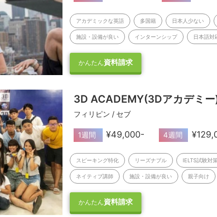
アカデミックな英語
多国籍
日本人少ない
施設・設備が良い
インターンシップ
日本語対
資料請求
かんたん
3D ACADEMY(3Dアカデミー
フィリピン / セブ
¥49,000-
¥129,
1週間
4週間
スピーキング特化
リーズナブル
IELTS試験対
ネイティブ講師
施設・設備が良い
親子向け
資料請求
かんたん