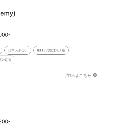
demy)
000-
日本人少ない
IELTS試験対策講座
語対応可
詳細はこちら
200-