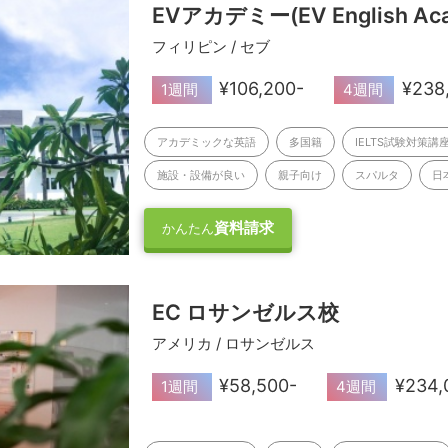
EVアカデミー(EV English Ac
フィリピン / セブ
¥106,200-
¥238
1週間
4週間
アカデミックな英語
多国籍
IELTS試験対策講
施設・設備が良い
親子向け
スパルタ
日
資料請求
かんたん
EC ロサンゼルス校
アメリカ / ロサンゼルス
¥58,500-
¥234,
1週間
4週間