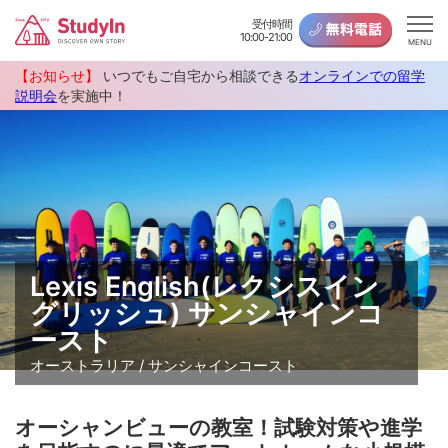
受付時間
10:00-21:00
MENU
【お知らせ】
いつでもご自宅から相談できる
オンラインでの留学
説明会
を実施中！
Lexis English(レクシスイン
グリッシュ) サンシャインコ
ースト
オーストラリア / サンシャインコースト
オーシャンビューの教室！試験対策や進学