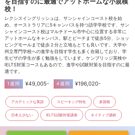
を目指すのに最適でアットホームな小規模
校！
レクシスイングリッシュは、サンシャインコースト校を始
め、オーストラリアに5キャンパスを持つ語学学校です、サン
シャインコースト校はマルチドール市中心に位置する非常に
アットホームなキャンパス。駅とビーチまで徒歩5分、ショッ
ピングモールまで徒歩２分と立地もとても良いです。大学や
州立専門学校への進学を目指す学生も多く在籍しており、学
生ビザの学生が多く勉強をしています。ケンブリッジ英検や
IELTS対策コースもあるので、進学や試験対策を目指すのに最
適です。
¥49,005-
¥196,020-
1週間
4週間
アカデミックな英語
スピーキング特化
多国籍
日本人少ない
IELTS試験対策講座
ネイティブ講師