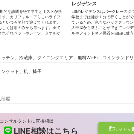
レジデンス
定期的な訪問を得て学生とホストが快
LSIのレジデンスはバークレーのダウ
ます。カリフォルニアらしいライフ
学校までは徒歩１分で行くことがで
るといつも笑顔で迎えてくれます。
ているため、色々なバックグラウン
もしくは朝のみから選べます。全て
人部屋から選ぶことができてレジデ
それぞれベットやシーツ、タオルが
ルやフィットネス機器を自由に使う
ッチン、冷蔵庫、ダイニングエリア、無料Wi-Fi、コインランド
ランケット、机、椅子
人部屋
コンサルタントに直接相談
LINE相談は
こちら
かんたん