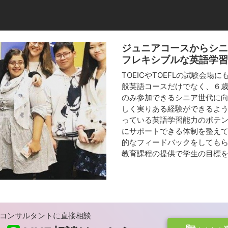
ジュニアコースからシニ
フレキシブルな英語学習
TOEICやTOEFLの試験会場
般英語コースだけでなく、６
のみ参加できるシニア世代に
しく実りある経験ができるよ
っている英語学習能力のポテ
にサポートできる体制を整え
的なフィードバックをしても
教育課程の提供で学生の目標
コンサルタントに直接相談