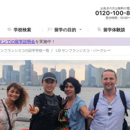
お急ぎの方は無料の電
0120-100-
受付時間：10:00〜2
学校検索
留学の目的
留学体験談
インでの留学説明会
を実施中！
サンフランシスコの語学学校一覧
LSI サンフランシスコ・バークレー