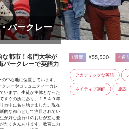
コ・バークレー
的な都市！名門大学が
¥55,500-
1週間
4週
街バークレーで英語力
アカデミックな英語
ーの中心地に位置しています。
ークレーやコミュニティーカレ
ネイティブ講師
施設
ています。生徒が主体となった
てすぐの所にあり、１８４９年
リカ中に名を馳せました。現在
新的な都市として注目されてい
生が好む流行りのお店が立ち並
がたくさんあります。教育に力