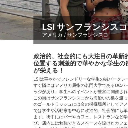
LSI サンフランシス
アメリカ / サンフランシスコ
政治的、社会的にも大注目の革新
位置する刺激的で華やかな学生の
が栄える！
LSIは華やかでフレンドリーな学生の街バークレ
すぐ隣にはアメリカ屈指の名門大学であるUCバ
ッジがあり、学生へのイベントが豊富に開催され
この街はサンフランシスコから海沿いの橋を渡っ
のゴールドラッシュには金の採掘場所としてアメ
では学生や活動家を中心に政治的、社会的にも革
ます。街中にはバーやカフェ、レストランなど学
び、店内には勉強できるスペースを設けたカフェ