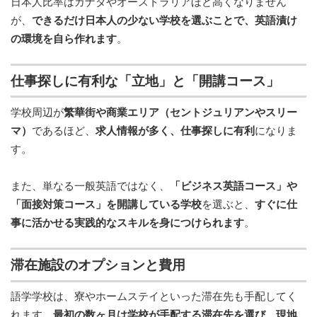
日本人比率はカナダやオーストラリアほど高くなりません
が、
できるだけ日本人の少ない学校を選ぶことで、英語漬け
の環境を自ら作れます
。
仕事探しに有利な「立地」と「開講コース」
学校周辺が
繁華街や商業エリア（セントジュリアンやスリー
マ）
であるほど、
求人情報が多く、仕事探しに有利
になりま
す。
また、単なる一般英語ではなく、
「ビジネス英語コース」や
「面接対策コース」を開講している学校
を選ぶと、
すぐに仕
事に活かせる実践的なスキルを身につけられます
。
滞在施設のオプションと費用
語学学校は、寮やホームステイといった滞在先も手配してく
れます。
最初の数ヶ月は学校が手配する滞在先を選び、現地