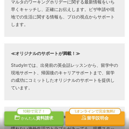
マルタのワーキングホリデーに関する最新情報をいち
早くキャッチし、正確にお伝えします。ビザ申請や現
地での生活に関する情報も、プロの視点からサポート
します。
≪オリジナルのサポートが満載！≫
StudyInでは、出発前の英会話レッスンから、留学中の
現地サポート、帰国後のキャリアサポートまで、留学
の成功にコミットしたオリジナルのサポートを提供し
ています。
10秒で完了！
\オンラインで完全無料/
≪安心の日本語サポート！≫
資料請求
留学説明会
かんたん
慣れない海外生活でトラブルがあっても、提携スタッ