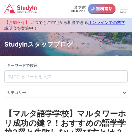
受付時間
10:00-21:00
MENU
【お知らせ】
いつでもご自宅から相談できる
オンラインでの留学
説明会
を実施中！
StudyInスタッフブログ
キーワードで絞込
カテゴリー
【マルタ語学学校】マルタワーホ
リ成功の鍵？！おすすめの語学学