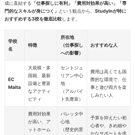
成に直結する
「仕事探しに有利」「費用対効果が高い」「専
門的なスキルが身につく」
という観点から、
StudyInが特に
おすすめする3校を徹底比較
します。
所在地
学校
特徴
（仕事探し
おすすめな人
名
への影響）
大規模・多
セントジュ
費用は高くても国
国籍、最新
リアン中心
EC
際的な環境で、仕
設備と豊富
地
Malta
事と遊び両方を楽
なアクティ
（アルバイ
しみたい人
ビティ
ト先豊富）
費用対効果
バレッタ中
予算を抑えたい初
が高い、ア
心地
心者や、きめ細や
ットホーム
（歴史的景
かなサポートを求