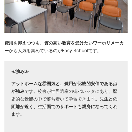
費用を抑えつつも、質の高い教育を受けたいワーホリメーカ
ー
から人気を集めているのがEasy Schoolです。
≪強み≫
アットホームな雰囲気と、費用が比較的安価である点
が強み
です。校舎が世界遺産の街バレッタにあり、歴
史的な景観の中で落ち着いて学習できます。先
生との
距離が近く、生活面でのサポートも親身になってくれ
ます
。