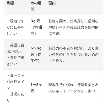
目標
めの期
理由
間
・現地です
3ヶ月
基礎を固め、仕事探しに必須な
ぐに仕事を
（12週
中級レベルの英会話力を集中的
したい
間）
に習得。
・英語に自
5〜6ヶ
英語力の不安を解消し、より良
信がない
月（約
い条件の仕事を見つけるための
・長期で働
半年）
土台作り。
きたい
・ヨーロッ
パ旅行メイ
1〜2ヶ
現地生活に慣れ、情報収集と友
ン
月
人のネットワーク作りに集中。
・基礎力あ
り