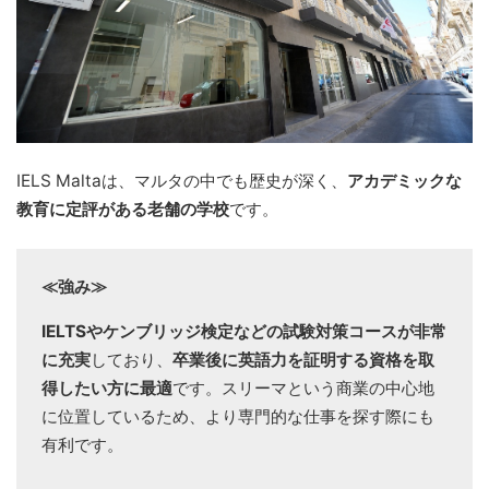
IELS Maltaは、マルタの中でも歴史が深く、
アカデミックな
教育に定評がある老舗の学校
です。
≪強み≫
IELTSやケンブリッジ検定などの試験対策コースが非常
に充実
しており、
卒業後に英語力を証明する資格を取
得したい方に最適
です。スリーマという商業の中心地
に位置しているため、より専門的な仕事を探す際にも
有利です。