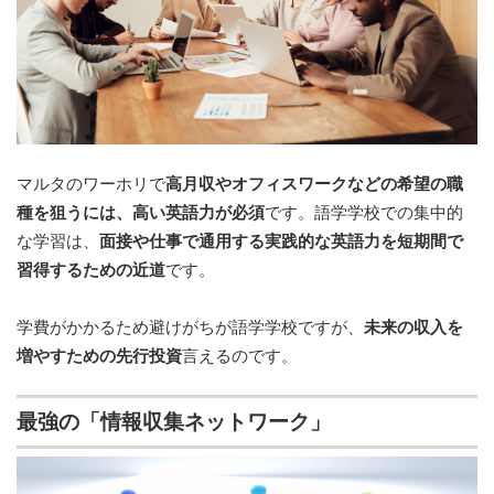
マルタのワーホリで
高月収やオフィスワークなどの希望の職
種を狙うには、高い英語力が必須
です。語学学校での集中的
な学習は、
面接や仕事で通用する実践的な英語力を短期間で
習得するための近道
です。
学費がかかるため避けがちが語学学校ですが、
未来の収入を
増やすための先行投資
言えるのです。
最強の「情報収集ネットワーク」