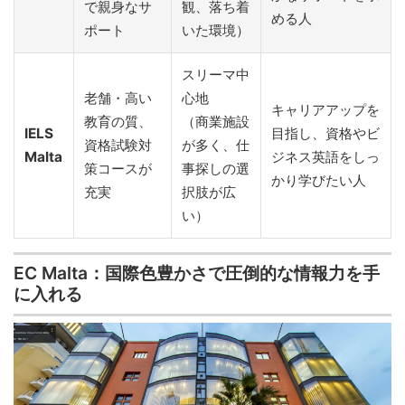
で親身なサ
観、落ち着
める人
ポート
いた環境）
スリーマ中
老舗・高い
心地
キャリアアップを
教育の質、
（商業施設
IELS
目指し、資格やビ
資格試験対
が多く、仕
Malta
ジネス英語をしっ
策コースが
事探しの選
かり学びたい人
充実
択肢が広
い）
EC Malta：国際色豊かさで圧倒的な情報力を手
に入れる