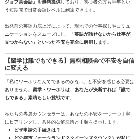
ジョブ英会話」を無料提供
しており、初心者の方も半年とい
う短期間で日常会話レベルに到達できます。
出発前の英語力底上げによって、現地での仕事探しやコミュ
ニケーションをスムーズにし、
「英語が話せないから仕事が
見つからない」といった不安を完全に解消します
。
【留学は誰でもできる】無料相談会で不安を自信
に変える
「私にワーホリなんてできるのかな…」と不安を感じる必要は
ありません。
留学・ワーホリは、あなたが決断すれば「誰で
もできる」素晴らしい挑戦
です。
私たちの専属カウンセラーは、あなたの不安を一つ一つ丁寧
にヒアリングし、具体的な解決策と手順を提示します。
ビザ申請の手続きは？
どの都市（オークランド？クイーンズタウン？）が私に