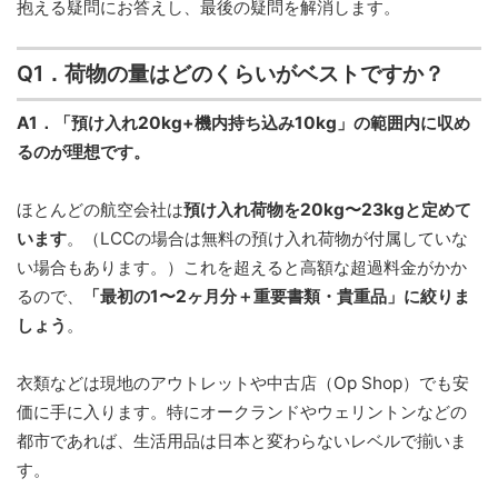
抱える疑問にお答えし、最後の疑問を解消します。
Q1．荷物の量はどのくらいがベストですか？
A1．「預け入れ20kg+機内持ち込み10kg」の範囲内に収め
るのが理想です。
ほとんどの航空会社は
預け入れ荷物を20kg〜23kgと定めて
います
。（LCCの場合は無料の預け入れ荷物が付属していな
い場合もあります。）これを超えると高額な超過料金がかか
るので、
「最初の1〜2ヶ月分＋重要書類・貴重品」に絞りま
しょう
。
衣類などは現地のアウトレットや中古店（Op Shop）でも安
価に手に入ります。特にオークランドやウェリントンなどの
都市であれば、生活用品は日本と変わらないレベルで揃いま
す。