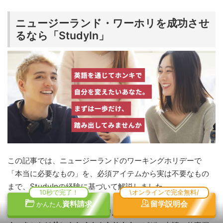
ニュージーランド・ワーホリを成功させ
るなら「StudyIn」
この記事では、ニュージーランドのワーキングホリデーで
「本当に必要なもの」を、必須アイテムから実は不要なもの
まで、StudyInの経験に基づいて解説しました。
10秒で完了！
\オンラインで完全無料/
資料請求
留学説明会
かんたん
持ち物リストの準備はワーホリ成功への第一歩ですが、準備