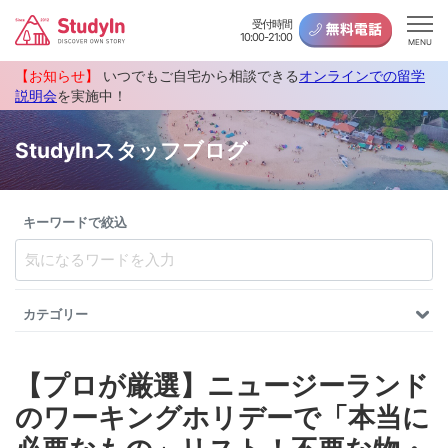
受付時間
10:00-21:00
MENU
【お知らせ】
いつでもご自宅から相談できる
オンラインでの留学
説明会
を実施中！
StudyInスタッフブログ
キーワードで絞込
カテゴリー
【プロが厳選】ニュージーランド
のワーキングホリデーで「本当に