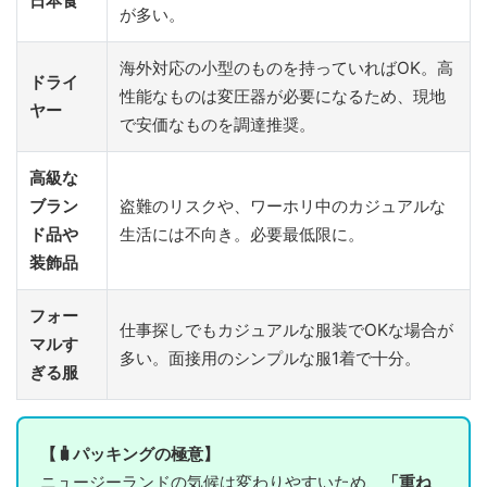
日本食
が多い。
海外対応の小型のものを持っていればOK。高
ドライ
性能なものは変圧器が必要になるため、現地
ヤー
で安価なものを調達推奨。
高級な
ブラン
盗難のリスクや、ワーホリ中のカジュアルな
ド品や
生活には不向き。必要最低限に。
装飾品
フォー
仕事探しでもカジュアルな服装でOKな場合が
マルす
多い。面接用のシンプルな服1着で十分。
ぎる服
【🧳パッキングの極意】
ニュージーランドの気候は変わりやすいため、
「重ね