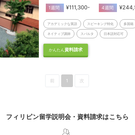
¥111,300-
¥244,
1週間
4週間
アカデミックな英語
スピーキング特化
多国籍
ネイティブ講師
スパルタ
日本語対応可
資料請求
かんたん
前
1
次
フィリピン留学説明会・資料請求はこちら