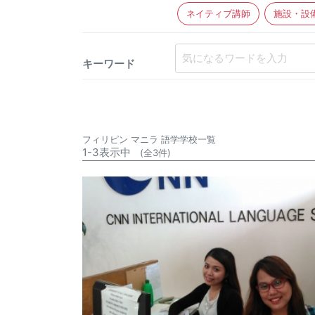
ネイティブ講師
施設・設
キーワード
フィリピン マニラ 語学学校一覧
1-3表示中
(全3件)