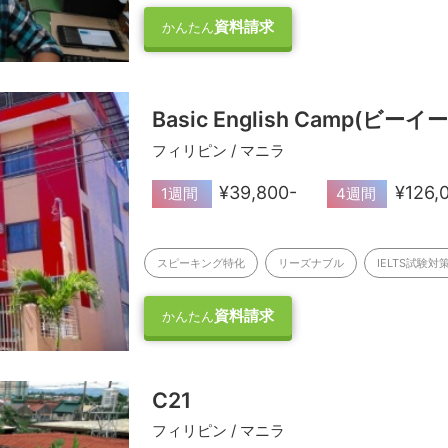
資料請求
かんたん
Basic English Camp(ビー
フィリピン / マニラ
¥39,800-
¥126,
1週間
4週間
スピーキング特化
リーズナブル
IELTS試験対
資料請求
かんたん
C21
フィリピン / マニラ