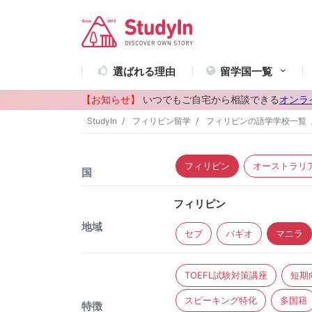
選ばれる理由
留学国一覧
【お知らせ】
いつでもご自宅から相談できる
オンラ
StudyIn
フィリピン留学
フィリピンの語学学校一覧
フィリピン
オーストラリ
国
フィリピン
地域
セブ
バギオ
マニラ
TOEFL試験対策講座
短期
スピーキング特化
多国籍
特徴