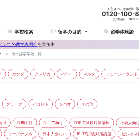
お急ぎの方は無料の電
0120-100-
受付時間：10:00〜2
学校検索
留学の目的
留学体験談
インでの留学説明会
を実施中！
マニラの語学学校一覧
ア
カナダ
アメリカ
ハワイ
マルタ
ニュージーランド
クラーク
バコロド
ダバオ
その他
向け
長期向け
シニア向け
TOEIC試験対策講座
社会人向
リーズナブル
日本人少ない
IELTS試験対策講座
ビジネス