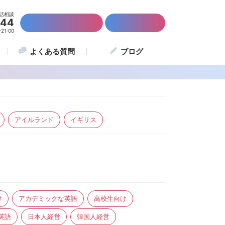
話相談
844
かんたん資料請求
留学説明会
1:00
よくある質問
ブログ
アイルランド
イギリス
け
アカデミックな英語
高校生向け
英語
日本人経営
韓国人経営