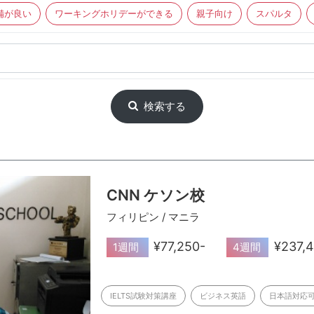
備が良い
ワーキングホリデーができる
親子向け
スパルタ
検索する
CNN ケソン校
フィリピン / マニラ
¥77,250-
¥237,
1週間
4週間
IELTS試験対策講座
ビジネス英語
日本語対応