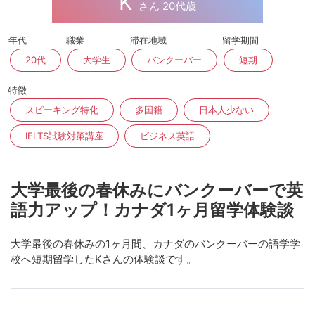
K
さん 20代歳
年代
職業
滞在地域
留学期間
20代
大学生
バンクーバー
短期
特徴
スピーキング特化
多国籍
日本人少ない
IELTS試験対策講座
ビジネス英語
大学最後の春休みにバンクーバーで英
語力アップ！カナダ1ヶ月留学体験談
大学最後の春休みの1ヶ月間、カナダのバンクーバーの語学学
校へ短期留学したKさんの体験談です。