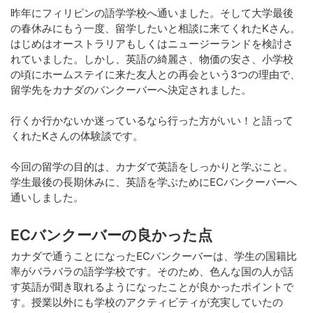
昨年にフィリピンの語学学校へ通いました。そして大学最後
の春休みにもう一度、留学したいと相談に来てくれたKさん。
はじめはオーストラリアもしくはニュージーランドを検討さ
れていました。しかし、英語の綺麗さ、物価の安さ、小学校
の頃にホームステイに来た友人との再会という3つの理由で、
留学先をカナダのバンクーバーへ決定されました。
行くか行かないか迷っているなら行った方がいい！と語って
くれたKさんの体験談です。
今回の留学の目的は、カナダで英語をしっかりと学ぶこと。
学生最後の長期休みに、英語を学ぶためにECバンクーバーへ
通いしました。
ECバンクーバーの良かった点
カナダで通うことになったECバンクーバーは、学生の国籍比
率がバラバラの語学学校です。そのため、色んな国の人が話
す英語が聞き取れるようになったことが良かったポイントで
す。授業以外にも学校のアクティビティが充実していたの