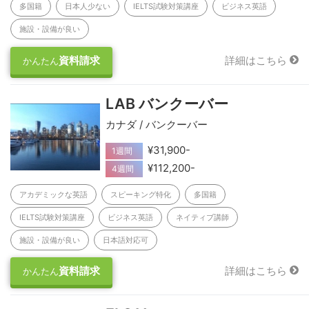
多国籍
日本人少ない
IELTS試験対策講座
ビジネス英語
施設・設備が良い
資料請求
詳細はこちら
かんたん
LAB バンクーバー
カナダ / バンクーバー
¥31,900-
1週間
¥112,200-
4週間
アカデミックな英語
スピーキング特化
多国籍
IELTS試験対策講座
ビジネス英語
ネイティブ講師
施設・設備が良い
日本語対応可
資料請求
詳細はこちら
かんたん