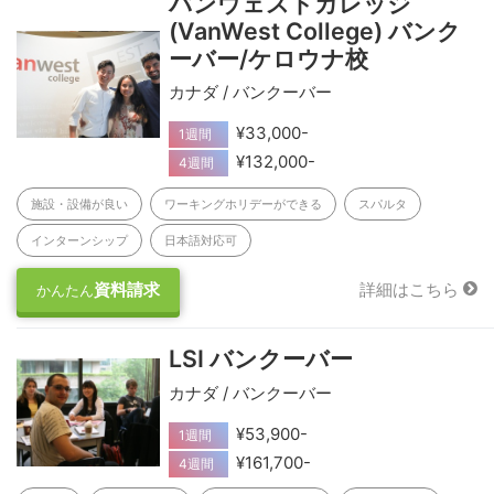
バンウェストカレッジ
(VanWest College) バンク
ーバー/ケロウナ校
カナダ / バンクーバー
¥33,000-
1週間
¥132,000-
4週間
施設・設備が良い
ワーキングホリデーができる
スパルタ
インターンシップ
日本語対応可
資料請求
詳細はこちら
かんたん
LSI バンクーバー
カナダ / バンクーバー
¥53,900-
1週間
¥161,700-
4週間