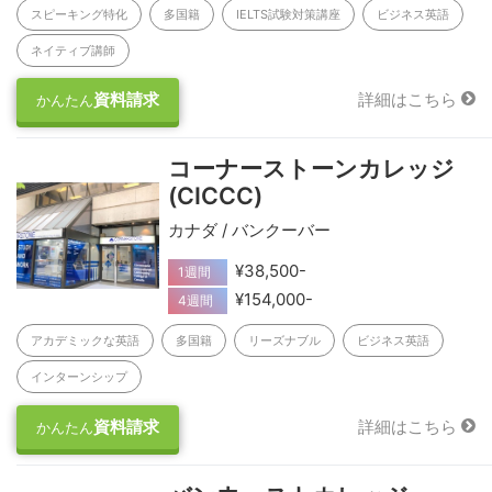
スピーキング特化
多国籍
IELTS試験対策講座
ビジネス英語
ネイティブ講師
資料請求
詳細はこちら
かんたん
コーナーストーンカレッジ
(CICCC)
カナダ / バンクーバー
¥38,500-
1週間
¥154,000-
4週間
アカデミックな英語
多国籍
リーズナブル
ビジネス英語
インターンシップ
資料請求
詳細はこちら
かんたん