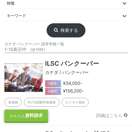
特徴
キーワード
検索する
カナダ バンクーバー 語学学校一覧
1-10表示中
(全15件)
ILSC バンクーバー
カナダ / バンクーバー
¥39,050-
1週間
¥156,200-
4週間
多国籍
IELTS試験対策講座
ビジネス英語
資料請求
詳細はこちら
かんたん