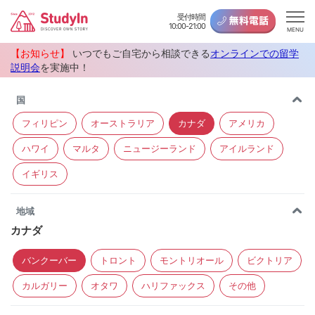
受付時間
10:00-21:00
MENU
【お知らせ】
いつでもご自宅から相談できる
オンラインでの留学
説明会
を実施中！
国
フィリピン
オーストラリア
カナダ
アメリカ
ハワイ
マルタ
ニュージーランド
アイルランド
イギリス
地域
カナダ
バンクーバー
トロント
モントリオール
ビクトリア
カルガリー
オタワ
ハリファックス
その他