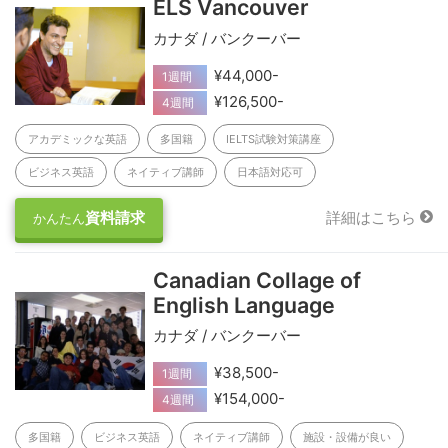
ELS Vancouver
カナダ / バンクーバー
¥44,000-
1週間
¥126,500-
4週間
アカデミックな英語
多国籍
IELTS試験対策講座
ビジネス英語
ネイティブ講師
日本語対応可
資料請求
詳細はこちら
かんたん
Canadian Collage of
English Language
カナダ / バンクーバー
¥38,500-
1週間
¥154,000-
4週間
多国籍
ビジネス英語
ネイティブ講師
施設・設備が良い