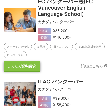
EC バンクーバー校(EC
Vancouver English
Language School)
カナダ / バンクーバー
¥35,200-
1週間
¥140,800-
4週間
スピーキング特化
多国籍
日本人少ない
IELTS試験対策講座
ビジネス英語
資料請求
詳細はこちら
かんたん
ILAC バンクーバー
カナダ / バンクーバー
¥39,600-
1週間
¥158,400-
4週間