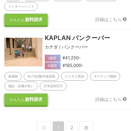
インターンシップ
資料請求
詳細はこちら
かんたん
KAPLAN バンクーバー
カナダ / バンクーバー
¥41,250-
1週間
¥165,000-
4週間
多国籍
IELTS試験対策講座
ビジネス英語
ネイティブ講師
施設・設備が良い
日本語対応可
資料請求
詳細はこちら
かんたん
前
1
2
次