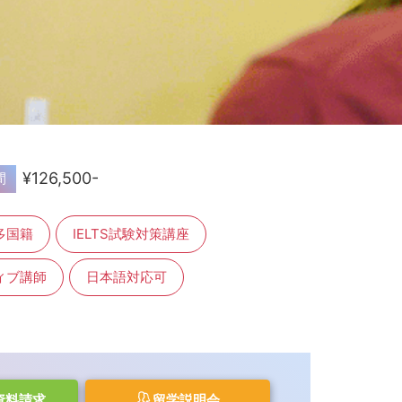
¥126,500-
間
多国籍
IELTS試験対策講座
ィブ講師
日本語対応可
資料請求
留学説明会