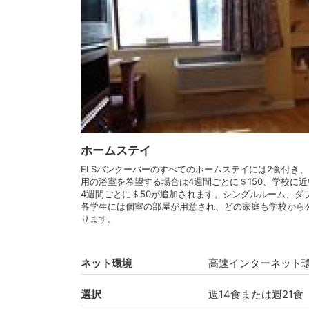
ホームステイ
ELSバンクーバーのすべてのホームステイには2食付き
用の浴室を希望する場合は4週間ごとに＄150、学校に
4週間ごとに＄50が追加されます。シングルルーム、ダ
各学生には個室の部屋が用意され、どの家庭も学校から公
ります。
ネット環境
高速インターネット
選択
週14食または週21食