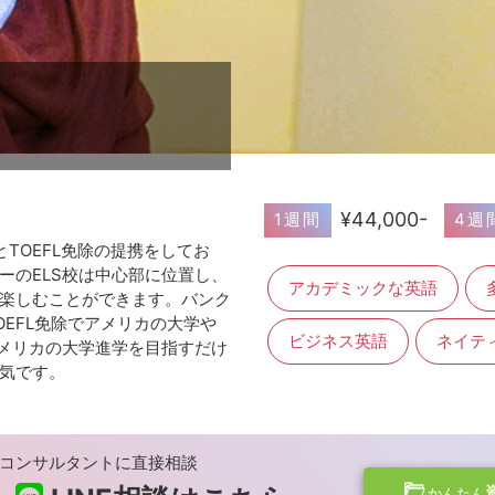
¥44,000-
1週間
4週
とTOEFL免除の提携をしてお
ーのELS校は中心部に位置し、
アカデミックな英語
楽しむことができます。バンク
EFL免除でアメリカの大学や
ビジネス英語
ネイテ
アメリカの大学進学を目指すだけ
気です。
コンサルタントに直接相談
かんたん