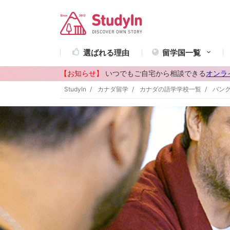
選ばれる理由
留学国一覧
【お知らせ】
いつでもご自宅から相談できる
オンラ
StudyIn
カナダ留学
カナダの語学学校一覧
バン