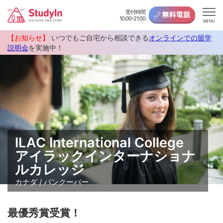
受付時間
10:00-21:00
MENU
【お知らせ】
いつでもご自宅から相談できる
オンラインでの留学
説明会
を実施中！
ILAC International College
アイラックインターナショナ
ルカレッジ
カナダ / バンクーバー
最優秀賞受賞！