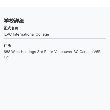
学校詳細
正式名称
ILAC International College
住所
688 West Hastings 3rd Floor Vancouver,BC,Canada V6B
1P1