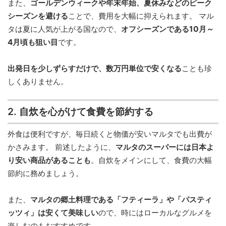
また、
ゴールデンウィークや年末年始、夏休みなどのピーク
シーズンを避ける
ことで、費用を大幅に抑えられます。 マル
タは夏に人気が上がる国なので、
オフシーズンである10月～
4月頃も狙い目
です。
出発日を少しずらすだけで、数万円単位で安くなる
ことも珍
しくありません。
2. 自炊を心がけて食費を節約する
外食は便利ですが、毎日続くと物価が安いマルタでも出費が
かさみます。 前述したように、
マルタのスーパーには日本よ
り安い商品があることも
。自炊をメインにして、食費の大幅
節約に務めましょう。
また、
マルタの郷土料理である「フティーラ」や「パスティ
ッツィ」は安くて美味しい
ので、時にはローカルなグルメを
楽しむのもおすすめです。