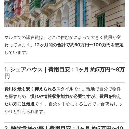
マルタでの滞在費は、どこに住むかによって大きく費用が変
わってきます。
12ヶ月間の合計で約60万円〜100万円を想定
しています。
1. シェアハウス｜費用目安：1ヶ月 約5万円〜8万
円
費用を最も安く抑えられるスタイル
です。現地で自分で物件
を探すため、
慣れや情報収集能力が必要ですが、費用を抑え
たい方には最適
です 。自炊を中心にすることで、食費もしっ
かりと抑えられます。
2. 語学学校の寮｜費用目安：1ヶ月 約5万円〜10