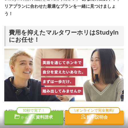
リアプランに合わせた最適なプランを一緒に見つけましょ
う！
費用を抑えたマルタワーホリはStudyIn
にお任せ！
10秒で完了！
\オンラインで完全無料/
今回は、マルタワーキングホリデー協定締結という最新情報
資料請求
留学説明会
かんたん
を踏まえ、1年間の費用について徹底解説しました。