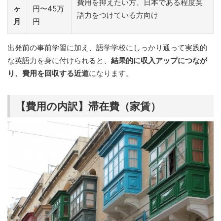
費用を抑えたい方、日本である程度英
ヶ
円〜45万
語力をつけている方向け
月
円
出発前の事前学習に加え、語学学校にしっかり通って実践的
な英語力を身に付けられると、
結果的に収入アップにつなが
り、費用を回収する近道
になります。
【費用の内訳】滞在費（家賃）