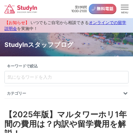
受付時間
10:00-21:00
MENU
【お知らせ】
いつでもご自宅から相談できる
オンラインでの留学
説明会
を実施中！
StudyInスタッフブログ
キーワードで絞込
カテゴリー
【2025年版】マルタワーホリ1年
間の費用は？内訳や留学費用を解