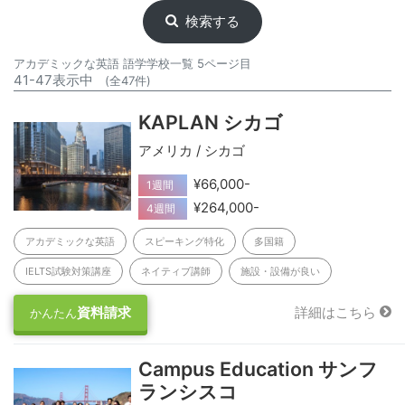
検索する
アカデミックな英語 語学学校一覧 5ページ目
41-47表示中
(全47件)
KAPLAN シカゴ
アメリカ / シカゴ
¥66,000-
1週間
¥264,000-
4週間
アカデミックな英語
スピーキング特化
多国籍
IELTS試験対策講座
ネイティブ講師
施設・設備が良い
資料請求
詳細はこちら
かんたん
Campus Education サンフ
ランシスコ