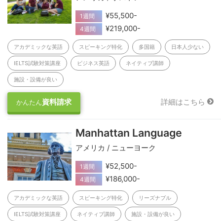
¥55,500-
1週間
¥219,000-
4週間
アカデミックな英語
スピーキング特化
多国籍
日本人少ない
IELTS試験対策講座
ビジネス英語
ネイティブ講師
施設・設備が良い
資料請求
詳細はこちら
かんたん
Manhattan Language
アメリカ / ニューヨーク
¥52,500-
1週間
¥186,000-
4週間
アカデミックな英語
スピーキング特化
リーズナブル
IELTS試験対策講座
ネイティブ講師
施設・設備が良い