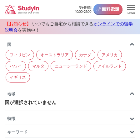
受付時間
10:00-21:00
MENU
【お知らせ】
いつでもご自宅から相談できる
オンラインでの留学
説明会
を実施中！
国
フィリピン
オーストラリア
カナダ
アメリカ
ハワイ
マルタ
ニュージーランド
アイルランド
イギリス
地域
国が選択されていません
特徴
キーワード