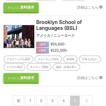
資料請求
詳細はこちら
かんたん
Brooklyn School of
Languages (BSL)
アメリカ / ニューヨーク
¥55,500-
1週間
¥222,000-
4週間
アカデミックな英語
スピーキング特化
多国籍
日本人少ない
ビジネス英語
ネイティブ講師
施設・設備が良い
資料請求
詳細はこちら
かんたん
前
1
2
3
4
5
次