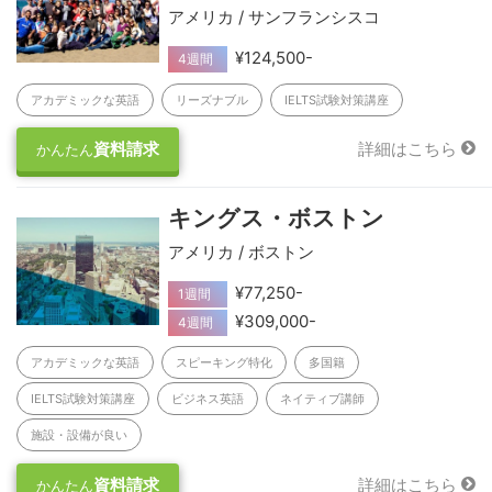
アメリカ / サンフランシスコ
¥124,500-
4週間
アカデミックな英語
リーズナブル
IELTS試験対策講座
資料請求
詳細はこちら
かんたん
キングス・ボストン
アメリカ / ボストン
¥77,250-
1週間
¥309,000-
4週間
アカデミックな英語
スピーキング特化
多国籍
IELTS試験対策講座
ビジネス英語
ネイティブ講師
施設・設備が良い
資料請求
詳細はこちら
かんたん