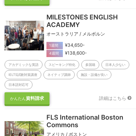
MILESTONES ENGLISH
ACADEMY
オーストラリア / メルボルン
¥34,650-
1週間
¥138,600-
4週間
アカデミックな英語
スピーキング特化
多国籍
日本人少ない
IELTS試験対策講座
ネイティブ講師
施設・設備が良い
日本語対応可
資料請求
詳細はこちら
かんたん
FLS International Boston
Commons
アメリカ / ボストン