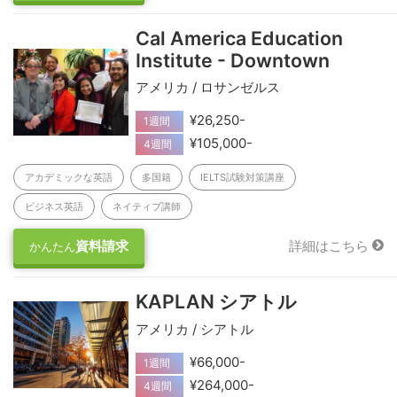
Cal America Education
Institute - Downtown
アメリカ / ロサンゼルス
¥26,250-
1週間
¥105,000-
4週間
アカデミックな英語
多国籍
IELTS試験対策講座
ビジネス英語
ネイティブ講師
資料請求
詳細はこちら
かんたん
KAPLAN シアトル
アメリカ / シアトル
¥66,000-
1週間
¥264,000-
4週間