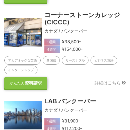
コーナーストーンカレッジ
(CICCC)
カナダ / バンクーバー
¥38,500-
1週間
¥154,000-
4週間
アカデミックな英語
多国籍
リーズナブル
ビジネス英語
インターンシップ
資料請求
詳細はこちら
かんたん
LAB バンクーバー
カナダ / バンクーバー
¥31,900-
1週間
¥112,200-
4週間