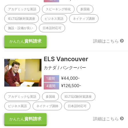
アカデミックな英語
スピーキング特化
多国籍
IELTS試験対策講座
ビジネス英語
ネイティブ講師
施設・設備が良い
日本語対応可
資料請求
詳細はこちら
かんたん
ELS Vancouver
カナダ / バンクーバー
¥44,000-
1週間
¥126,500-
4週間
アカデミックな英語
多国籍
IELTS試験対策講座
ビジネス英語
ネイティブ講師
日本語対応可
資料請求
詳細はこちら
かんたん