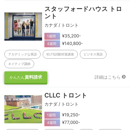
スタッフォードハウス トロ
ント
カナダ / トロント
¥35,200-
1週間
¥140,800-
4週間
アカデミックな英語
IELTS試験対策講座
ビジネス英語
ネイティブ講師
資料請求
詳細はこちら
かんたん
CLLC トロント
カナダ / トロント
¥19,250-
1週間
¥77,000-
4週間