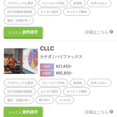
アカデミックな英語
スピーキング特化
多国籍
日本人少ない
IELTS試験対策講座
ビジネス英語
ネイティブ講師
施設・設備が良い
資料請求
詳細はこちら
かんたん
CLLC
カナダ / ハリファックス
¥21,450-
1週間
¥85,800-
4週間
アカデミックな英語
スピーキング特化
多国籍
日本人少ない
IELTS試験対策講座
ビジネス英語
ネイティブ講師
施設・設備が良い
親子向け
スパルタ
資料請求
詳細はこちら
かんたん