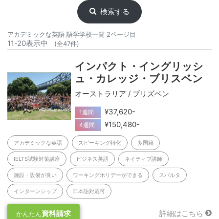
検索する
アカデミックな英語 語学学校一覧 2ページ目
11-20表示中
(全47件)
インパクト・イングリッシ
ュ・カレッジ・ブリスベン
オーストラリア / ブリズベン
¥37,620-
1週間
¥150,480-
4週間
アカデミックな英語
スピーキング特化
多国籍
IELTS試験対策講座
ビジネス英語
ネイティブ講師
施設・設備が良い
ワーキングホリデーができる
スパルタ
インターンシップ
日本語対応可
資料請求
詳細はこちら
かんたん