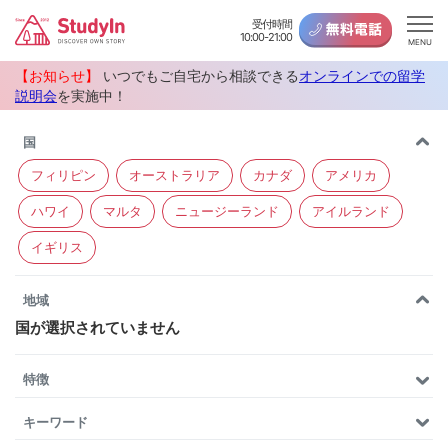
受付時間
10:00-21:00
MENU
【お知らせ】
いつでもご自宅から相談できる
オンラインでの留学
説明会
を実施中！
国
フィリピン
オーストラリア
カナダ
アメリカ
ハワイ
マルタ
ニュージーランド
アイルランド
イギリス
地域
国が選択されていません
特徴
キーワード