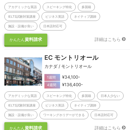
アカデミックな英語
スピーキング特化
多国籍
IELTS試験対策講座
ビジネス英語
ネイティブ講師
施設・設備が良い
日本語対応可
資料請求
詳細はこちら
かんたん
EC モントリオール
カナダ / モントリオール
¥34,100-
1週間
¥136,400-
4週間
アカデミックな英語
スピーキング特化
多国籍
日本人少ない
IELTS試験対策講座
ビジネス英語
ネイティブ講師
施設・設備が良い
ワーキングホリデーができる
日本語対応可
資料請求
詳細はこちら
かんたん