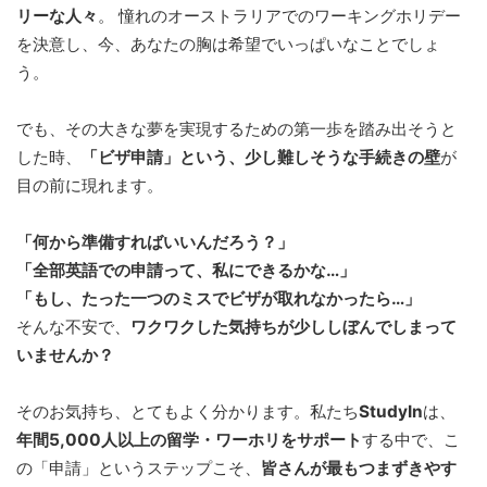
リーな人々
。 憧れのオーストラリアでのワーキングホリデー
を決意し、今、あなたの胸は希望でいっぱいなことでしょ
う。
でも、その大きな夢を実現するための第一歩を踏み出そうと
した時、
「ビザ申請」という、少し難しそうな手続きの壁
が
目の前に現れます。
「何から準備すればいいんだろう？」
「全部英語での申請って、私にできるかな…」
「もし、たった一つのミスでビザが取れなかったら…」
そんな不安で、
ワクワクした気持ちが少ししぼんでしまって
いませんか？
そのお気持ち、とてもよく分かります。私たち
StudyIn
は、
年間5,000人以上の留学・ワーホリをサポート
する中で、こ
の「申請」というステップこそ、
皆さんが最もつまずきやす