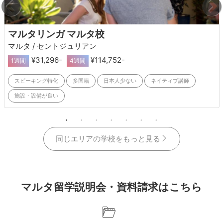
マルタリンガ マルタ校
マルタ / セントジュリアン
¥31,296-
¥114,752-
1週間
4週間
スピーキング特化
多国籍
日本人少ない
ネイティブ講師
施設・設備が良い
同じエリアの学校をもっと見る
マルタ留学説明会・資料請求はこちら