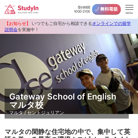
受付時間
10:00-21:00
MENU
【お知らせ】
いつでもご自宅から相談できる
オンラインでの留学
説明会
を実施中！
Gateway School of English
マルタ校
マルタ / セントジュリアン
マルタの閑静な住宅地の中で、集中して英