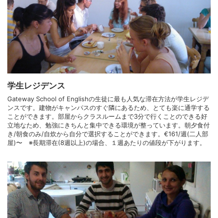
学生レジデンス
Gateway School of Englishの生徒に最も人気な滞在方法が学生レジデ
ンスです。建物がキャンパスのすぐ隣にあるため、とても楽に通学する
ことができます。部屋からクラスルームまで3分で行くことのできる好
立地なため、勉強にきちんと集中できる環境が整っています。朝夕食付
き/朝食のみ/自炊から自分で選択することができます。€161/週(二人部
屋)〜 ※長期滞在(8週以上)の場合、１週あたりの値段が下がります。