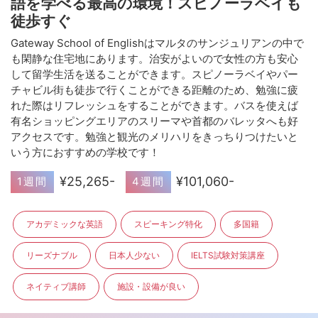
語を学べる最高の環境！スピノーラベイも
徒歩すぐ
Gateway School of Englishはマルタのサンジュリアンの中で
も閑静な住宅地にあります。治安がよいので女性の方も安心
して留学生活を送ることができます。スピノーラベイやパー
チャビル街も徒歩で行くことができる距離のため、勉強に疲
れた際はリフレッシュをすることができます。バスを使えば
有名ショッピングエリアのスリーマや首都のバレッタへも好
アクセスです。勉強と観光のメリハリをきっちりつけたいと
いう方におすすめの学校です！
¥25,265-
¥101,060-
1週間
4週間
アカデミックな英語
スピーキング特化
多国籍
リーズナブル
日本人少ない
IELTS試験対策講座
ネイティブ講師
施設・設備が良い