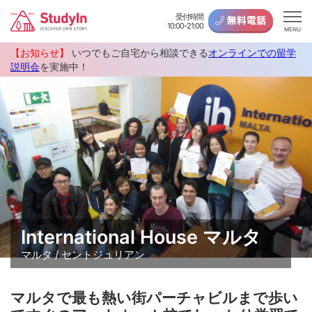
受付時間
10:00-21:00
MENU
【お知らせ】
いつでもご自宅から相談できる
オンラインでの留学
説明会
を実施中！
International House マルタ
マルタ / セントジュリアン
マルタで最も熱い街パーチャビルまで歩い