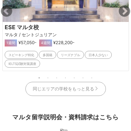
ESE マルタ校
マルタ / セントジュリアン
¥57,050-
¥228,200-
1週間
4週間
スピーキング特化
多国籍
リーズナブル
日本人少ない
IELTS試験対策講座
同じエリアの学校をもっと見る
マルタ留学説明会・資料請求はこちら