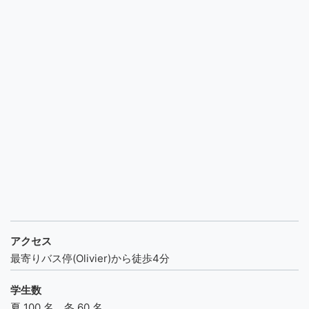
アクセス
最寄りバス停(Olivier)から徒歩4分
学生数
夏 100 名 冬 60 名