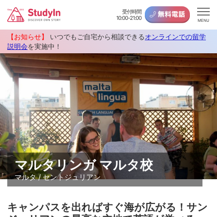
受付時間
10:00-21:00
MENU
【お知らせ】
いつでもご自宅から相談できる
オンラインでの留学
説明会
を実施中！
マルタリンガ マルタ校
マルタ / セントジュリアン
キャンパスを出ればすぐ海が広がる！サン