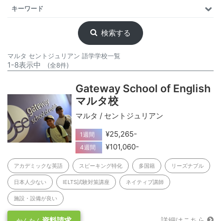
キーワード
検索する
マルタ セントジュリアン 語学学校一覧
1-8表示中
(全8件)
Gateway School of English
マルタ校
マルタ / セントジュリアン
¥25,265-
1週間
¥101,060-
4週間
アカデミックな英語
スピーキング特化
多国籍
リーズナブル
日本人少ない
IELTS試験対策講座
ネイティブ講師
施設・設備が良い
資料請求
詳細はこちら
かんたん