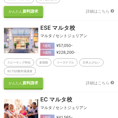
資料請求
詳細はこちら
かんたん
ESE マルタ校
マルタ / セントジュリアン
¥57,050-
1週間
¥228,200-
4週間
スピーキング特化
多国籍
リーズナブル
日本人少ない
IELTS試験対策講座
資料請求
詳細はこちら
かんたん
EC マルタ校
マルタ / セントジュリアン
¥41,565-
1週間