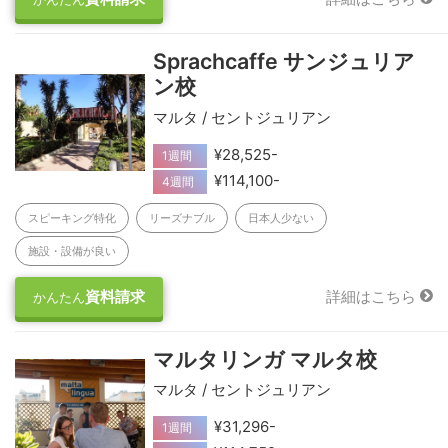
Sprachcaffe サンジュリア
ン校
マルタ / セントジュリアン
¥28,525-
1週間
¥114,100-
4週間
スピーキング特化
リーズナブル
日本人少ない
施設・設備が良い
資料請求
詳細はこちら
かんたん
マルタリンガ マルタ校
マルタ / セントジュリアン
¥31,296-
1週間