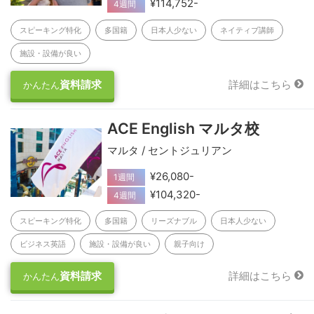
¥114,752-
4週間
スピーキング特化
多国籍
日本人少ない
ネイティブ講師
施設・設備が良い
資料請求
詳細はこちら
かんたん
ACE English マルタ校
マルタ / セントジュリアン
¥26,080-
1週間
¥104,320-
4週間
スピーキング特化
多国籍
リーズナブル
日本人少ない
ビジネス英語
施設・設備が良い
親子向け
資料請求
詳細はこちら
かんたん