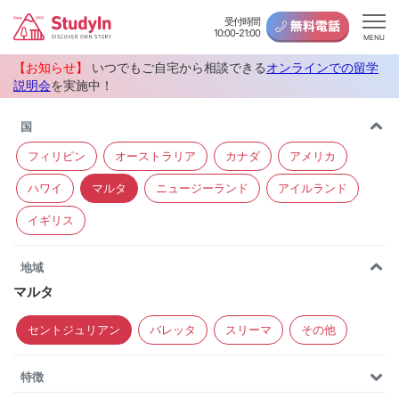
受付時間
10:00-21:00
MENU
【お知らせ】
いつでもご自宅から相談できる
オンラインでの留学
説明会
を実施中！
国
フィリピン
オーストラリア
カナダ
アメリカ
ハワイ
マルタ
ニュージーランド
アイルランド
イギリス
地域
マルタ
セントジュリアン
バレッタ
スリーマ
その他
特徴