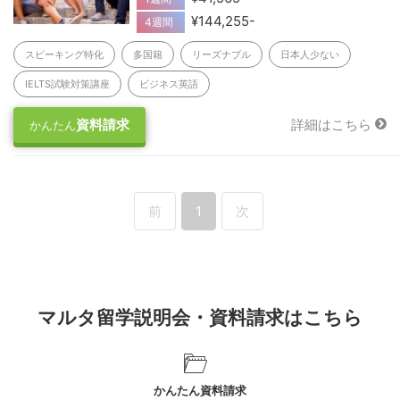
¥144,255-
4週間
スピーキング特化
多国籍
リーズナブル
日本人少ない
IELTS試験対策講座
ビジネス英語
資料請求
詳細はこちら
かんたん
前
1
次
マルタ留学説明会・資料請求はこちら
かんたん資料請求