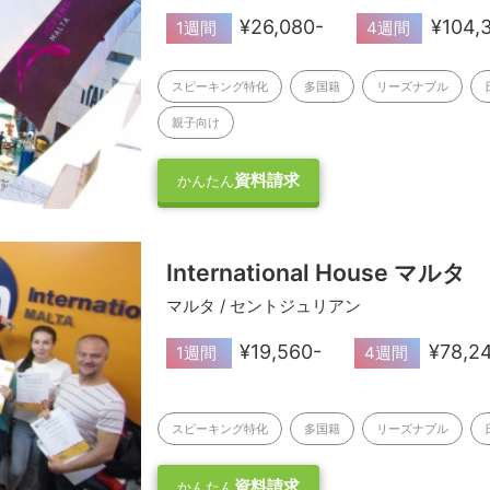
¥26,080-
¥104,
1週間
4週間
スピーキング特化
多国籍
リーズナブル
親子向け
資料請求
かんたん
International House マルタ
マルタ / セントジュリアン
¥19,560-
¥78,2
1週間
4週間
スピーキング特化
多国籍
リーズナブル
資料請求
かんたん