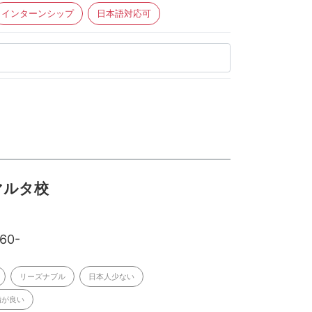
インターンシップ
日本語対応可
h マルタ校
060-
リーズナブル
日本人少ない
備が良い