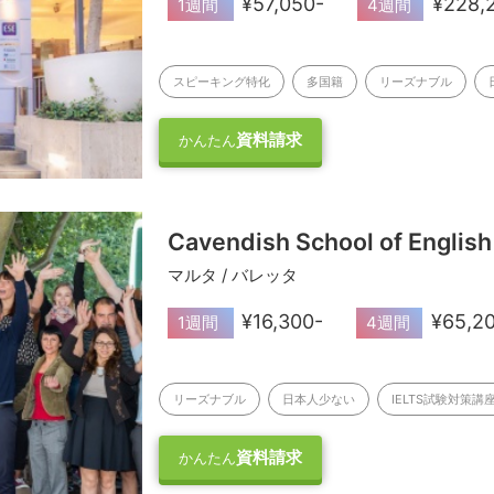
¥57,050-
¥228,
1週間
4週間
スピーキング特化
多国籍
リーズナブル
資料請求
かんたん
Cavendish School of English
マルタ / バレッタ
¥16,300-
¥65,2
1週間
4週間
リーズナブル
日本人少ない
IELTS試験対策講
資料請求
かんたん