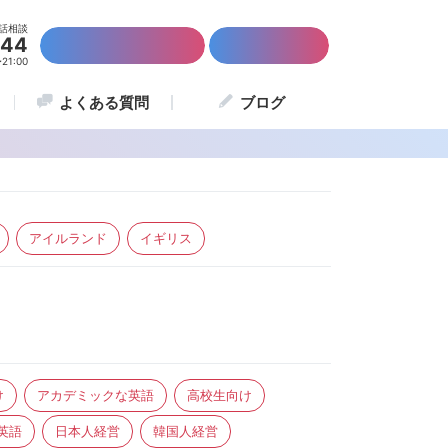
話相談
844
かんたん資料請求
留学説明会
1:00
よくある質問
ブログ
アイルランド
イギリス
け
アカデミックな英語
高校生向け
英語
日本人経営
韓国人経営