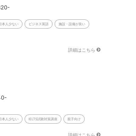
320-
日本人少ない
ビジネス英語
施設・設備が良い
詳細はこちら
40-
日本人少ない
IELTS試験対策講座
親子向け
詳細はこちら