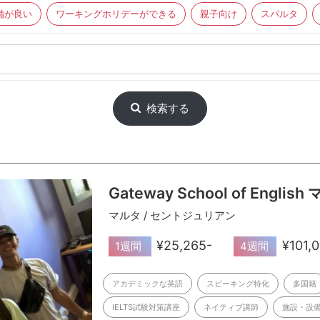
備が良い
ワーキングホリデーができる
親子向け
スパルタ
検索する
Gateway School of Englis
マルタ / セントジュリアン
¥25,265-
¥101,
1週間
4週間
アカデミックな英語
スピーキング特化
多国籍
IELTS試験対策講座
ネイティブ講師
施設・設