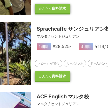
資料請求
かんたん
Sprachcaffe サンジュリアン
マルタ / セントジュリアン
¥28,525-
¥114,1
1週間
4週間
スピーキング特化
リーズナブル
日本人少ない
資料請求
かんたん
ACE English マルタ校
マルタ / セントジュリアン