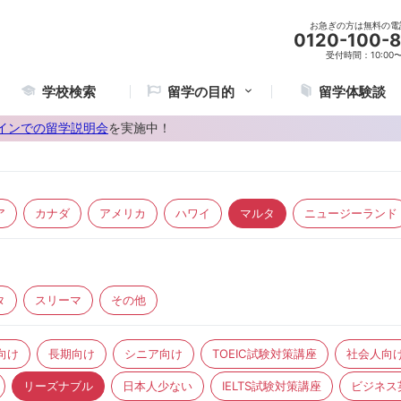
お急ぎの方は無料の電
0120-100-
受付時間：10:00〜2
学校検索
留学の目的
留学体験談
インでの留学説明会
を実施中！
ア
カナダ
アメリカ
ハワイ
マルタ
ニュージーランド
タ
スリーマ
その他
向け
長期向け
シニア向け
TOEIC試験対策講座
社会人向
リーズナブル
日本人少ない
IELTS試験対策講座
ビジネス