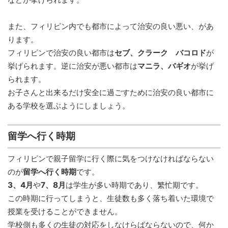
また、フィリピン内でも都市によって治安の良い悪い、があ
ります。
フィリピンで治安の良い都市は
セブ、クラーク バコロド
が
挙げられます。逆に治安が悪い都市は
マニラ、バギオ
が挙げ
られます。
お子さんと出来るだけ安全に過ごすために治安の良い都市に
ある学校を選ぶようにしましょう。
留学へ行く時期
フィリピンで親子留学に行く際に気をつけなければならない
のが
留学へ行く時期
です。
3、4月
や
7、8月
は学生が多い時期であり、繁忙期です。
この時期に行ってしまうと、生徒数も多く落ち着いた環境で
授業を受けることができません。
学校側も多くの生徒の対応をしなけらばならないので、何か