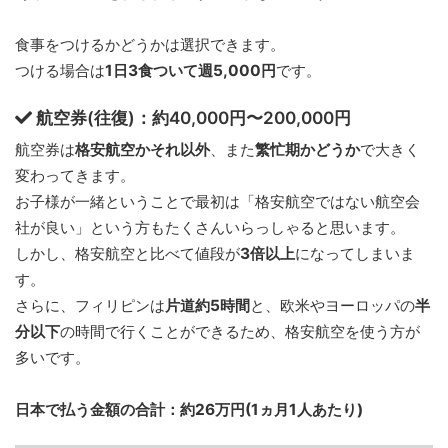
食事をつけるかどうかは選択できます。
つける場合は
1日3食ついて週5,000円
です。
航空券(往復)：約40,000円〜200,000円
航空券は
格安航空かそれ以外
、また
繁忙期かどうか
で大きく
変わってきます。
お子様が一緒ということで最初は「格安航空ではない航空会
社が良い」という方もたくさんいらっしゃると思います。
しかし、格安航空と比べて値段が
3倍以上
になってしまいま
す。
さらに、フィリピンは
片道約5時間
と、欧米やヨーロッパの
半
分以下
の時間で行くことができるため、格安航空を使う方が
多いです。
日本で払う金額の合計：約26万円(1ヵ月1人あたり)