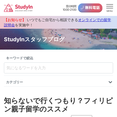
受付時間
10:00-21:00
MENU
【お知らせ】
いつでもご自宅から相談できる
オンラインでの留学
説明会
を実施中！
StudyInスタッフブログ
キーワードで絞込
カテゴリー
知らないで行くつもり？フィリピ
ン親子留学のススメ