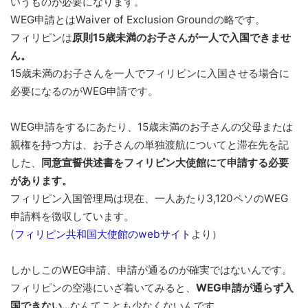
いうものが必要になります。
WEG申請とはWaiver of Exclusion Groundの略です。
フィリピンは
原則15歳未満のお子さんが一人で入国できませ
ん。
15歳未満のお子さんを一人でフィリピンに入国させる場合に
必要になるのがWEG申請です。
WEG申請をするにあたり、15歳未満のお子さんの父母または
親権を持つ方は、お子さんの単独渡航についてと滞在先を記
した、
同意宣誓供述書をフィリピン大使館にて申請する必要
があります。
フィリピン入国管理局は現在、一人あたり3,120ペソのWEG
申請料を徴収しています。
(
フィリピン共和国大使館のwebサイト
より）
しかしこのWEG申請、申請が通るのが確実ではないんです。
フィリピンの空港にいざ着いてみると、
WEG申請が通らず入
国できない…
なんてことも少なくないんです。