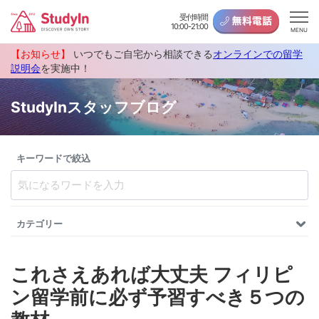
受付時間
10:00-21:00
MENU
【お知らせ】
いつでもご自宅から相談できる
オンラインでの留学
説明会
を実施中！
StudyInスタッフブログ
キーワードで絞込
カテゴリー
これさえあれば大丈夫 フィリピ
ン留学前に必ず予習すべき５つの