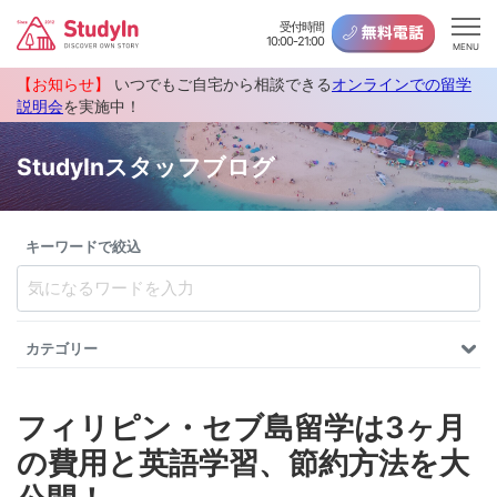
受付時間
10:00-21:00
MENU
【お知らせ】
いつでもご自宅から相談できる
オンラインでの留学
説明会
を実施中！
StudyInスタッフブログ
キーワードで絞込
カテゴリー
フィリピン・セブ島留学は3ヶ月
の費用と英語学習、節約方法を大