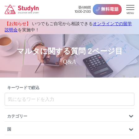
受付時間
10:00-21:00
MENU
【お知らせ】
いつでもご自宅から相談できる
オンラインでの留学
説明会
を実施中！
マルタに関する質問 2ページ目
Q&A
キーワードで絞込
カテゴリー
国