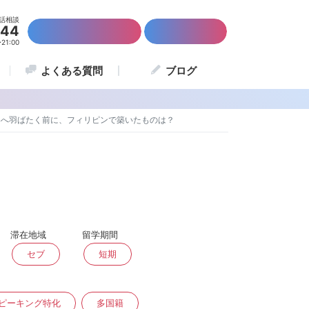
話相談
844
かんたん資料請求
留学説明会
1:00
よくある質問
ブログ
界へ羽ばたく前に、フィリピンで築いたものは？
滞在地域
留学期間
セブ
短期
ピーキング特化
多国籍