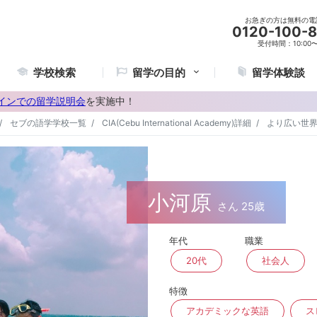
お急ぎの方は無料の電
0120-100-
受付時間：10:00〜2
学校検索
留学の目的
留学体験談
インでの留学説明会
を実施中！
セブの語学学校一覧
CIA(Cebu International Academy)詳細
より広い世
小河原
さん 25歳
年代
職業
20代
社会人
特徴
アカデミックな英語
ス