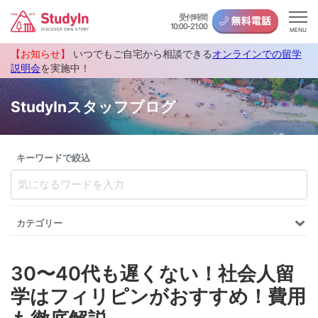
受付時間
10:00-21:00
MENU
【お知らせ】
いつでもご自宅から相談できる
オンラインでの留学
説明会
を実施中！
StudyInスタッフブログ
キーワードで絞込
カテゴリー
30〜40代も遅くない！社会人留
学はフィリピンがおすすめ！費用