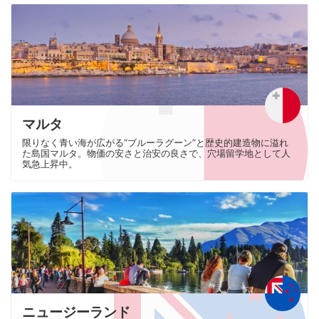
マルタ
限りなく青い海が広がる“ブルーラグーン”と歴史的建造物に溢れ
た島国マルタ。物価の安さと治安の良さで、穴場留学地として人
気急上昇中。
ニュージーランド