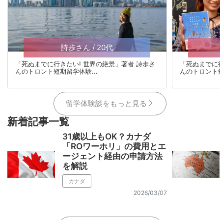
詩歩さん / 20代
「死ぬまでに行きたい! 世界の絶景」著者 詩歩さ
「死ぬまでに
んのトロント短期留学体験...
んのトロント短
留学体験談をもっと見る
新着記事一覧
31歳以上もOK？カナダ
「ROワーホリ」の費用とエ
ージェント経由の申請方法
を解説
カナダ
2026/03/07