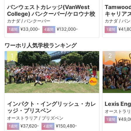
バンウェストカレッジ(VanWest
Tamwoo
College) バンクーバー/ケロウナ校
キャリアズ
カナダ / バンクーバー
カナダ / バ
¥33,000-
¥132,000-
¥41,8
1週間
4週間
1週間
ワーホリ人気学校ランキング
インパクト・イングリッシュ・カレ
Lexis En
ッジ・ブリスベン
オーストラリア
オーストラリア / ブリズベン
¥49,0
1週間
¥37,620-
¥150,480-
1週間
4週間