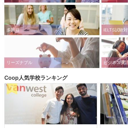
多国籍
IELTS試験
ビジネス英
リーズナブル
Coop人気学校ランキング