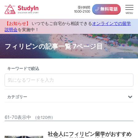
受付時間
10:00-21:00
MENU
【お知らせ】
いつでもご自宅から相談できる
オンラインでの留学
説明会
を実施中！
フィリピンの記事一覧 7ページ目
キーワードで絞込
カテゴリー
61-70表示中
(全120件)
社会人にフィリピン留学がおすすめ