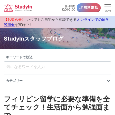
受付時間
10:00-21:00
MENU
【お知らせ】
いつでもご自宅から相談できる
オンラインでの留学
説明会
を実施中！
StudyInスタッフブログ
キーワードで絞込
カテゴリー
フィリピン留学に必要な準備を全
てチェック！生活面から勉強面ま