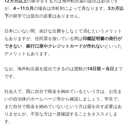
12カ月以上
の留学をする方は海外転出届の提出は必須です
が、
4～11カ月
の場合は市町村によって異なります。
3カ月以
下
の留学では提出の必要はありません。
日本にいない間、余計な出費をしなくて済むというメリット
もありますが、住民票を抜いている間は
印鑑証明書の発行が
できない
、
銀行口座やクレジットカードが作れない
といった
デメリットもあります。
なお、海外転出届を提出できるのは渡航の
14日前～当日
まで
です。
社会人で、既に自分で税金を納めているという方は、お住ま
いの自治体のホームページ等から確認しましょう。学生で、
まだ自分で税金を納めていないという方は届を出す必要はあ
りませんが、不安な方は一度確認することをオススメしま
す。