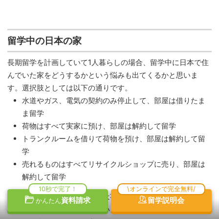
留学中の日本の家
長期留学を計画していて1人暮らしの場合、留学中に日本で住
んでいた家をどうするかという悩みも出てくるかと思いま
す。選択肢としては以下の通りです。
水道やガス、電気の契約のみ停止して、部屋は借りたま
ま留学
荷物はすべて実家に預け、部屋は解約して留学
トランクルームを借りて荷物を預け、部屋は解約して留
学
売れるものはすべてリサイクルショップに売り、部屋は
解約して留学
10秒で完了！
\オンラインで完全無料/
長期で留学する方は、留学中は荷物をどこかに預けて部屋は
資料請求
留学説明会
かんたん
解約してしまうという方が多いようです。最近では
モノオク